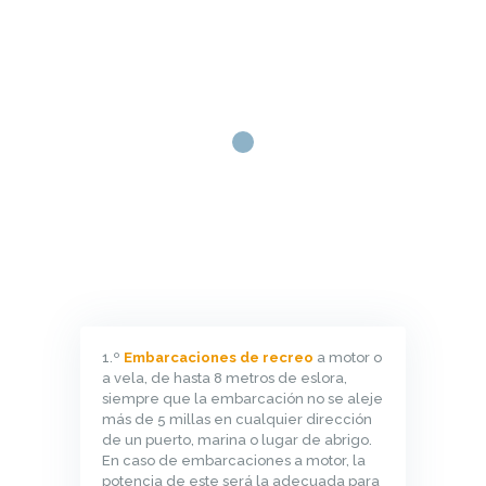
INICIO
TÍTULOS NÁUTICOS
INSTALACIONES
CONTACTO
PNB EN SANTANDER
1.º
Embarcaciones de recreo
a motor o
a vela, de hasta 8 metros de eslora,
siempre que la embarcación no se aleje
más de 5 millas en cualquier dirección
de un puerto, marina o lugar de abrigo.
En caso de embarcaciones a motor, la
potencia de este será la adecuada para