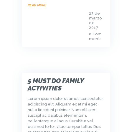
READ MORE
23 de
marzo
de
2017
0
Com
ments
5 MUST DO FAMILY
ACTIVITIES
Lorem ipsum dolor sit amet, consectetur
adipiscing elit. Aliquam eget mi eget
nulla tincidunt pulvinar. Nam elit sem,
suscipit ac dapibus elementum,
pellentesque a lacus. Curabitur vel
euismod tortor, vitae tempor tellus. Duis