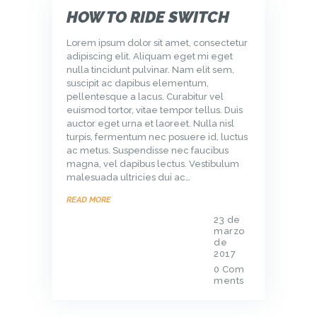
HOW TO RIDE SWITCH
Lorem ipsum dolor sit amet, consectetur
adipiscing elit. Aliquam eget mi eget
nulla tincidunt pulvinar. Nam elit sem,
suscipit ac dapibus elementum,
pellentesque a lacus. Curabitur vel
euismod tortor, vitae tempor tellus. Duis
auctor eget urna et laoreet. Nulla nisl
turpis, fermentum nec posuere id, luctus
ac metus. Suspendisse nec faucibus
magna, vel dapibus lectus. Vestibulum
malesuada ultricies dui ac…
READ MORE
23 de
marzo
de
2017
0
Com
ments