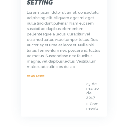
SETTING
Lorem ipsum dolor sit amet, consectetur
adipiscing elit. Aliquam eget mi eget
nulla tincidunt pulvinar. Nam elit sem,
suscipit ac dapibus elementum,
pellentesque a lacus. Curabitur vel
euismod tortor, vitae tempor tellus. Duis
auctor eget urna et laoreet. Nulla nisl
turpis, fermentum nec posuere id, luctus
ac metus. Suspendisse nec faucibus
magna, vel dapibus lectus. Vestibulum
malesuada ultricies dui ac…
READ MORE
23 de
marzo
de
2017
0
Com
ments