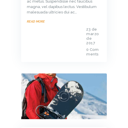
ac metus. Suspendisse nec faucibus
magna, vel dapibus lectus. Vestibulum
malesuada ultricies dui ac…
READ MORE
23 de
marzo
de
2017
0
Com
ments