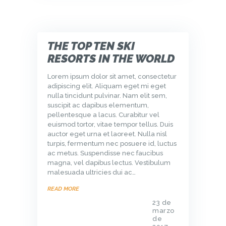
THE TOP TEN SKI
RESORTS IN THE WORLD
Lorem ipsum dolor sit amet, consectetur
adipiscing elit. Aliquam eget mi eget
nulla tincidunt pulvinar. Nam elit sem,
suscipit ac dapibus elementum,
pellentesque a lacus. Curabitur vel
euismod tortor, vitae tempor tellus. Duis
auctor eget urna et laoreet. Nulla nisl
turpis, fermentum nec posuere id, luctus
ac metus. Suspendisse nec faucibus
magna, vel dapibus lectus. Vestibulum
malesuada ultricies dui ac…
READ MORE
23 de
marzo
de