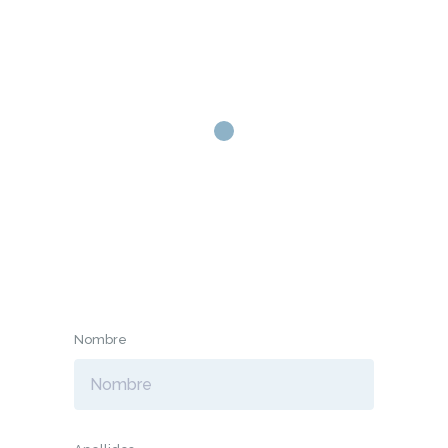
INICIO
TÍTULOS NÁUTICOS
INSTALACIONES
CONTACTO
REGISTRO DE 
ESTUDIANTE
Nombre